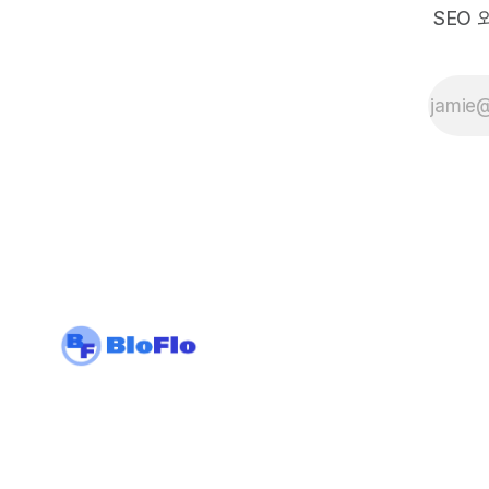
중요성
SEO
을 이
미 알
고 계
실 것
입니
다. 그
중에서
도 H1
태그는
웹사이
트의
SEO에
큰 영
향을
미치는
요소
중 하
나입니
다. 그
럼에도
불구하
고 많