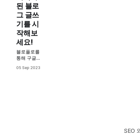
된 블로
그 글쓰
기를 시
작해보
세요!
블로플로를
통해 구글
SEO에 최적
05 Sep 2023
화된 블로그
글을 어떻게
쉽고 효과적
으로 작성할
수 있는지 알
아봅니다. 1.
블로플로
(BloFlo)란
무엇인가요?
블로플로는
SEO
검색 의도를
분석하여 구