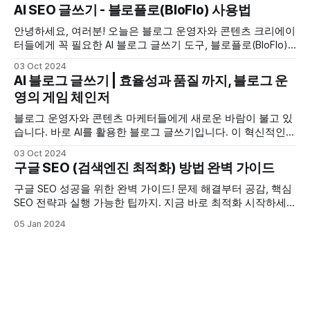
츠 생성 자동화 등 다양한 영역에서 SEO를 혁신하고 있습니
AI SEO 글쓰기 - 블로플로(BloFlo) 사용법
다. 이번 글에서는 AI SEO란 무엇인지, 어떻게 작동하는지, 그
리고 비즈니스에 주는 주요 이점에 대해 알아보겠습니다. AI
안녕하세요, 여러분! 오늘은 블로그 운영자와 콘텐츠 크리에이
SEO (AI
터들에게 꼭 필요한 AI 블로그 글쓰기 도구, 블로플로(BloFlo)
사용법에 대해 자세히 알아보려고 합니다. SEO 최적화가 어렵
03 Oct 2024
게 느껴지시나요? 걱정 마세요. 블로플로와 함께라면 누구나
AI 블로그 글쓰기 | 효율성과 품질 까지, 블로그 운
쉽게 SEO 전문가가 될 수 있답니다! AI 검색엔진최적화(SEO)
영의 게임 체인저
란? 먼저, AI 검색엔진최적화(SEO)에 대해 정의해보겠습니다.
AI 검색엔진최적화(SEO)란
블로그 운영자와 콘텐츠 마케터들에게 새로운 바람이 불고 있
습니다. 바로 AI를 활용한 블로그 글쓰기입니다. 이 혁신적인
기술은 콘텐츠 제작 과정을 획기적으로 변화시키고 있습니다.
03 Oct 2024
하지만 AI 글쓰기가 정확히 무엇이고, 어떻게 활용해야 할까
구글 SEO (검색엔진 최적화) 방법 완벽 가이드
요? 이 글에서는 블로그 AI 글쓰기의 모든 것을 상세히 알아보
겠습니다. AI 블로그 글쓰기란? AI 블로그 글쓰기는 인공지능
구글 SEO 성공을 위한 완벽 가이드! 문제 해결부터 공감, 핵심
기술을 활용하여 블로그 콘텐츠를
SEO 전략과 실행 가능한 팁까지. 지금 바로 최적화 시작하세
요.
05 Jan 2024